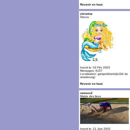
Revenir en haut
christine
Discus
Inscrit le: 03 Fév 2003
Messages: 6157
Localisation: geispolsheim(àcôté de
strasbourg)
Revenir en haut
ramses2
Maitre des lieux
Inscrit le: 21 Juin 2002