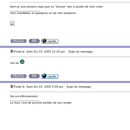
idem je suis present mais que en "lecture" rien a poster de mon coter
_________________
mon installation et quelques un de mes poissons
Posté le: Sam Oct 15, 2005 12:15 pm
Sujet du message:
moi au
Posté le: Sam Oct 15, 2005 5:39 pm
Sujet du message:
Ha oui effectivement.
_________________
Le luxe c'est de pouvoir profiter de son temps