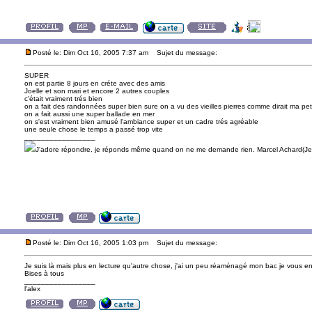
Posté le: Dim Oct 16, 2005 7:37 am
Sujet du message:
SUPER
on est partie 8 jours en créte avec des amis
Joelle et son mari et encore 2 autres couples
c'était vraiment trés bien
on a fait des randonnées super bien sure on a vu des vieilles pierres comme dirait ma peti
on a fait aussi une super ballade en mer
on s'est vraiment bien amusé l'ambiance super et un cadre trés agréable
une seule chose le temps a passé trop vite
_________________
J'adore répondre. je réponds même quand on ne me demande rien. Marcel Achard(Jea
Posté le: Dim Oct 16, 2005 1:03 pm
Sujet du message:
Je suis là mais plus en lecture qu'autre chose, j'ai un peu réaménagé mon bac je vous en
Bises à tous
_________________
l'alex