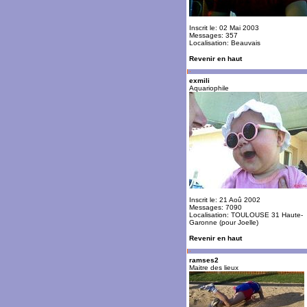
Inscrit le: 02 Mai 2003
Messages: 357
Localisation: Beauvais
Revenir en haut
exmili
Aquariophile
Inscrit le: 21 Aoû 2002
Messages: 7090
Localisation: TOULOUSE 31 Haute-
Garonne (pour Joelle)
Revenir en haut
ramses2
Maitre des lieux