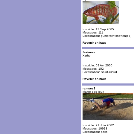
Inscrit le: 17 Sep 2005
Messages: 111
Localisation: gumbrechtshoffen(67)
Revenir en haut
florimond
Xipho
Inscrit le: 03 Avr 2005
Messages: 152
Localisation: Saint-Cloud
Revenir en haut
ramses2
Maitre des lieux
Inscrit le: 21 Juin 2002
Messages: 10918
Localisation: paris