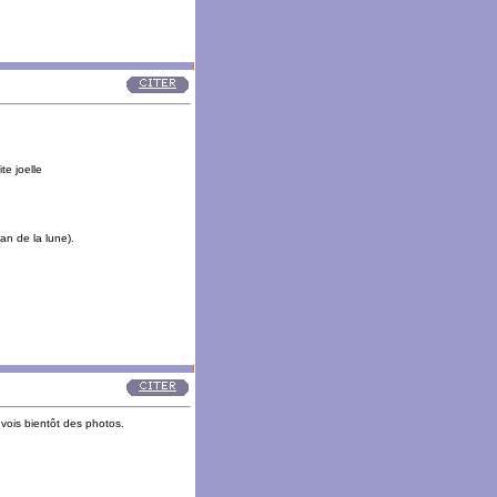
te joelle
n de la lune).
vois bientôt des photos.