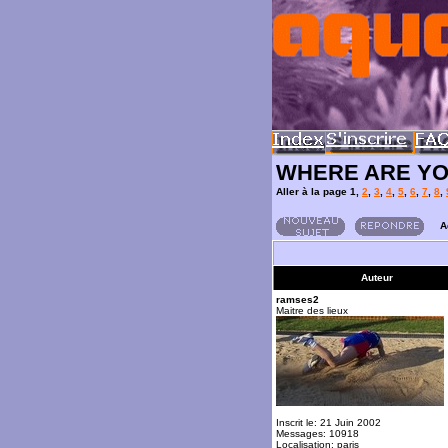
WHERE ARE Y
Aller à la page
1
,
2
,
3
,
4
,
5
,
6
,
7
,
8
,
A
Auteur
ramses2
Maitre des lieux
Inscrit le: 21 Juin 2002
Messages: 10918
Localisation: paris