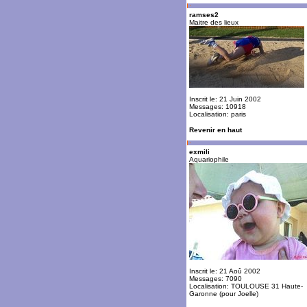
ramses2
Maitre des lieux
Inscrit le: 21 Juin 2002
Messages: 10918
Localisation: paris
Revenir en haut
exmili
Aquariophile
Inscrit le: 21 Aoû 2002
Messages: 7090
Localisation: TOULOUSE 31 Haute-
Garonne (pour Joelle)