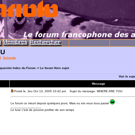
OU
9
Suivante
quariolo Index du Forum
->
Le forum Hors sujet
Voir le suj
Message
Posté le: Jeu Oct 13, 2005 10:42 pm
Sujet du message: WHERE ARE YOU
Le forum ce meurt depuis quelques jours. Mais ou ets vous tous passé
_________________
Le luxe c'est de pouvoir profiter de son temps