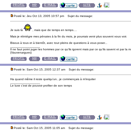
Posté le: Jeu Oct 13, 2005 10:57 pm
Sujet du message:
Je suis là
, mais que de temps en temps....
Mais je réintégre mes pénates à la fin du mois, je pourrais venir plus souvent vous voir.
Bisous à tous et à bientôt, avec tout pleins de questions à vous poser...
_________________
Il ne faut point juger les hommes par ce qu'ils igorent mais par ce qu'ils savent et par la m
(Vauvenargues)
Posté le: Sam Oct 15, 2005 12:37 am
Sujet du message:
Ha quand même il reste quelqu'un...je commençais à m'inquiter
_________________
Le luxe c'est de pouvoir profiter de son temps
Posté le: Sam Oct 15, 2005 11:05 am
Sujet du message: