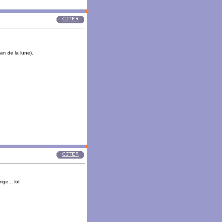
n de la lune).
ge... lol