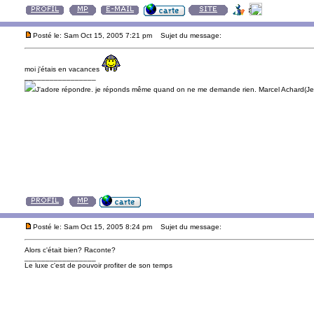
Posté le: Sam Oct 15, 2005 7:21 pm
Sujet du message:
moi j'étais en vacances
_________________
J'adore répondre. je réponds même quand on ne me demande rien. Marcel Achard(Jea
Posté le: Sam Oct 15, 2005 8:24 pm
Sujet du message:
Alors c'était bien? Raconte?
_________________
Le luxe c'est de pouvoir profiter de son temps