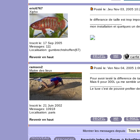
eric6767
Posté le: Jeu Nov 03, 2005 10
Xipho
le differance de taille est trop impo
_________________
mon installation et quelques un d
Inscrit le: 17 Sep 2005
Messages: 111
Localisation: gumbrechtshoffen(67)
Revenir en haut
ramses2
Posté le: Ven Nov 04, 2005 1:
Maitre des lieux
Pour avoir testé la difference de t
Mais 6 pour 300L ça me semble un
_________________
Le luxe c'est de pouvoir profiter 
Inscrit le: 21 Juin 2002
Messages: 10918
Localisation: paris
Revenir en haut
Montrer les messages depuis:
Aquariolo Index du Forum
->
Achat/Ve