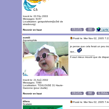
Inscrit le: 03 Fév 2003
Messages: 6157
Localisation: geispolsheim(àcôté de
strasbourg)
Revenir en haut
exmili
Posté le: Mer Nov 02, 2005 7:
Aquariophile
je pense que cela ferait un peu tro
rien...
_________________
Il vaut mieux mourrir que de dispara
Inscrit le: 21 Aoû 2002
Messages: 7090
Localisation: TOULOUSE 31 Haute-
Garonne (pour Joelle)
Revenir en haut
tillera
Posté le: Mer Nov 02, 2005 7:
Scalaire