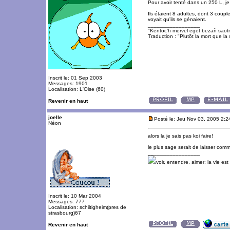
Pour avoir tenté dans un 250 L, je 
Ils étaient 8 adultes, dont 3 couple
voyait qu'ils se génaient.
_________________
"Kentoc'h mervel eget bezañ saot
Traduction : "Plutôt la mort que la 
Inscrit le: 01 Sep 2003
Messages: 1901
Localisation: L'Oise (60)
Revenir en haut
joelle
Posté le: Jeu Nov 03, 2005 2:
Néon
alors la je sais pas koi faire!
le plus sage serait de laisser com
_________________
voir, entendre, aimer: la vie es
Inscrit le: 10 Mar 2004
Messages: 777
Localisation: schiltigheim(pres de
strasbourg)67
Revenir en haut