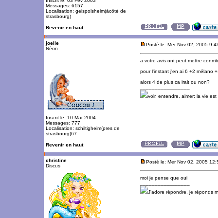
Inscrit le: 03 Fév 2003
Messages: 6157
Localisation: geispolsheim(àcôté de
strasbourg)
Revenir en haut
joelle
Posté le: Mer Nov 02, 2005 9:
Néon
a votre avis ont peut mettre conm
pour l'instant j'en ai 6 +2 mélano
alors 4 de plus ca irait ou non?
_________________
voir, entendre, aimer: la vie es
Inscrit le: 10 Mar 2004
Messages: 777
Localisation: schiltigheim(pres de
strasbourg)67
Revenir en haut
christine
Posté le: Mer Nov 02, 2005 12
Discus
moi je pense que oui
_________________
J'adore répondre. je réponds 