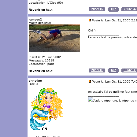
Localisation: L'Oise (60)
Revenir en haut
ramses2
Posté le: Lun Oct 31, 2005 2:1
Maitre des lieux
Oki ;)
_________________
Le luxe c'est de pouvoir profiter 
Inscrit le: 21 Juin 2002
Messages: 10918
Localisation: paris
Revenir en haut
christine
Posté le: Lun Oct 31, 2005 7:4
Discus
en scalaire j'ai ce qu'il me faut sin
_________________
J'adore répondre. je réponds 