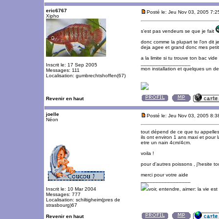
eric6767
Posté le: Jeu Nov 03, 2005 7:
Xipho
s'est pas vendeurs se que je fait
donc comme la plupart te l'on dit j
deja agee et grand donc mes peti
a la limite si tu trouve ton bac vi
_________________
Inscrit le: 17 Sep 2005
mon installation et quelques un d
Messages: 111
Localisation: gumbrechtshoffen(67)
Revenir en haut
joelle
Posté le: Jeu Nov 03, 2005 8:
Néon
tout dépend de ce que tu appelles
ils ont environ 1 ans maxi et pour
etre un nain 4cm/4cm.
voila !
pour d'autres poissons , j'hesite t
merci pour votre aide
_________________
Inscrit le: 10 Mar 2004
voir, entendre, aimer: la vie es
Messages: 777
Localisation: schiltigheim(pres de
strasbourg)67
Revenir en haut