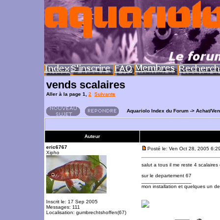
vends scalaires
Aller à la page
1
,
2
Suivante
Aquariolo Index du Forum
->
Achat/Ve
Auteur
eric6767
Posté le: Ven Oct 28, 2005 6:2
Xipho
salut a tous il me reste 4 scalaire
sur le departement 67
_________________
mon installation et quelques un d
Inscrit le: 17 Sep 2005
Messages: 111
Localisation: gumbrechtshoffen(67)