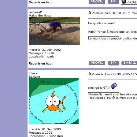
Revenir en haut
ramses2
Posté le: Ven Oct 28, 2005 7:4
Maitre des lieux
De quelle couleur?
Age? Pense à mettre une tof, c'e
_________________
Le luxe c'est de pouvoir profiter 
Inscrit le: 21 Juin 2002
Messages: 10918
Localisation: paris
Revenir en haut
tillera
Posté le: Dim Oct 30, 2005 11:
Scalaire
c'est où le 67 ?
_________________
"Kentoc'h mervel eget bezañ saot
Traduction : "Plutôt la mort que la 
Inscrit le: 01 Sep 2003
Messages: 1901
Localisation: L'Oise (60)