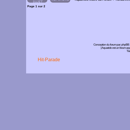
Page
1
sur
2
Conception du forum par:
phpBB
| Aquariolo est un forum a
Tra