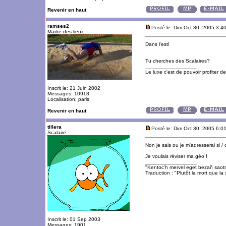
Revenir en haut
ramses2
Posté le: Dim Oct 30, 2005 3:4
Maitre des lieux
Dans l'est!
Tu cherches des Scalaires?
_________________
Le luxe c'est de pouvoir profiter 
Inscrit le: 21 Juin 2002
Messages: 10918
Localisation: paris
Revenir en haut
tillera
Posté le: Dim Oct 30, 2005 6:0
Scalaire
Non je sais ou je m'adresserai si /
Je voulais réviser ma géo !
_________________
"Kentoc'h mervel eget bezañ saot
Traduction : "Plutôt la mort que la 
Inscrit le: 01 Sep 2003
Messages: 1901