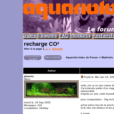
recharge CO²
Aller à la page
1
,
2
,
3
Suivante
Aquariolo Index du Forum
->
Matériels
Auteur
phoenix
Posté le: Mer Jan 24, 20
Néon
voila, j'en ai un peu marre
J'ai entendu parler d'un ma
raisonnable.
d'après un ami, cette boutei
pour comparaison : 2kg rech
Inscrit le: 26 Sep 2005
achat prévu lors de la proch
Messages: 416
Si le mec est sérieux et les p
Localisation: Herblay
à suivre...