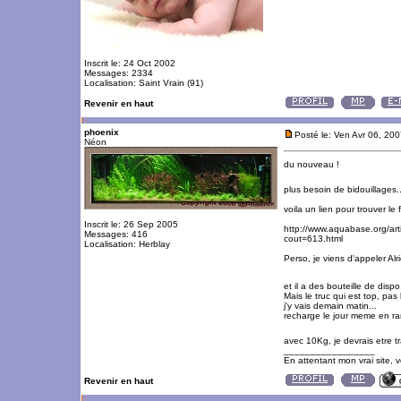
Inscrit le: 24 Oct 2002
Messages: 2334
Localisation: Saint Vrain (91)
Revenir en haut
phoenix
Posté le: Ven Avr 06, 20
Néon
du nouveau !
plus besoin de bidouillages.
voila un lien pour trouver le 
Inscrit le: 26 Sep 2005
http://www.aquabase.org/arti
Messages: 416
cout=613.html
Localisation: Herblay
Perso, je viens d'appeler Alri
et il a des bouteille de dis
Mais le truc qui est top, pas 
j'y vais demain matin...
recharge le jour meme en ram
avec 10Kg, je devrais etre t
_________________
En attentant mon vrai site, 
Revenir en haut