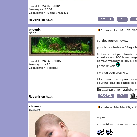
Inscrit le: 24 Oct 2002
Messages: 2334
Localisation: Saint Vrain (91)
Revenir en haut
phoenix
Posté le: Lun Mar 05, 20
Néon
oui des petites news..
pour la bouteille de 10kg il 
80€ de dépot pour location d
ensuite c'est 20€ la recharge
ca vaut vraiment le coup. j'ai
Inscrit le: 26 Sep 2005
Messages: 416
passerle voir
Localisation: Herblay
il y a un seul gros HIC !
il faut etre artisan pour pou
pour moi pas de soucis, le p
_________________
En attentant mon vrai site, 
Revenir en haut
sticmou
Posté le: Mar Mar 06, 20
Scalaire
super
no probleme for me mon voisi
_________________