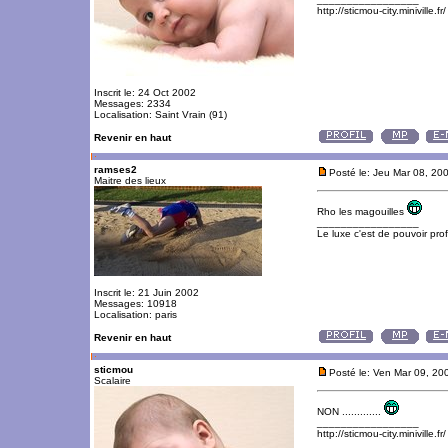
http://sticmou-city.miniville.fr/
Inscrit le: 24 Oct 2002
Messages: 2334
Localisation: Saint Vrain (91)
Revenir en haut
ramses2
Posté le: Jeu Mar 08, 20
Maitre des lieux
Rho les magouilles
_________________
Le luxe c'est de pouvoir pro
Inscrit le: 21 Juin 2002
Messages: 10918
Localisation: paris
Revenir en haut
sticmou
Posté le: Ven Mar 09, 20
Scalaire
NON .............
_________________
http://sticmou-city.miniville.fr/