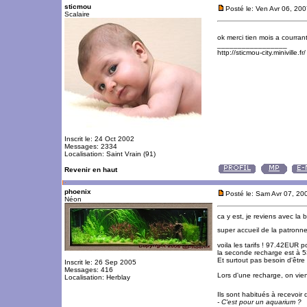
sticmou
Posté le: Ven Avr 06, 20
Scalaire
ok merci tien mois a courran
_________________
http://sticmou-city.miniville.fr/
Inscrit le: 24 Oct 2002
Messages: 2334
Localisation: Saint Vrain (91)
Revenir en haut
phoenix
Posté le: Sam Avr 07, 2
Néon
ca y est, je reviens avec la 
super accueil de la patronn
voila les tarifs ! 97.42EUR 
la seconde recharge est à
Et surtout pas besoin d'être a
Inscrit le: 26 Sep 2005
Messages: 416
Lors d'une recharge, on vien
Localisation: Herblay
Ils sont habitués à recevoir
- C'est pour un aquarium ?