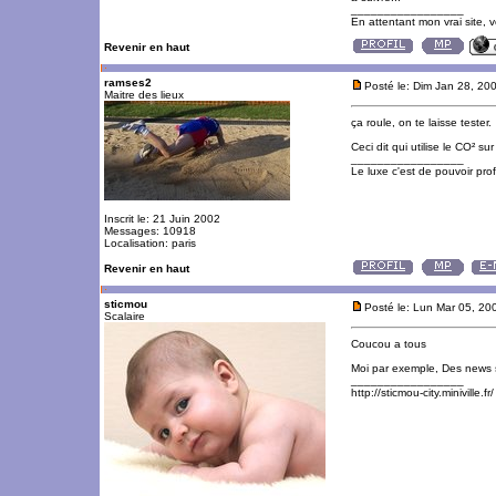
_________________
En attentant mon vrai site, 
Revenir en haut
ramses2
Posté le: Dim Jan 28, 20
Maitre des lieux
ça roule, on te laisse tester.
Ceci dit qui utilise le CO² su
_________________
Le luxe c'est de pouvoir pro
Inscrit le: 21 Juin 2002
Messages: 10918
Localisation: paris
Revenir en haut
sticmou
Posté le: Lun Mar 05, 20
Scalaire
Coucou a tous
Moi par exemple, Des news 
_________________
http://sticmou-city.miniville.fr/