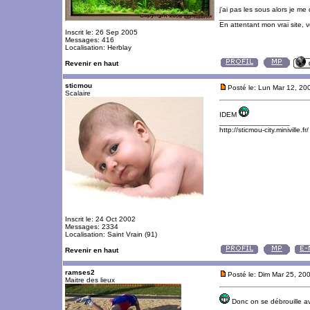
j'ai pas les sous alors je m
_________________
En attentant mon vrai site, 
Inscrit le: 26 Sep 2005
Messages: 416
Localisation: Herblay
Revenir en haut
sticmou
Posté le: Lun Mar 12, 20
Scalaire
IDEM
_________________
http://sticmou-city.miniville.fr/
Inscrit le: 24 Oct 2002
Messages: 2334
Localisation: Saint Vrain (91)
Revenir en haut
ramses2
Posté le: Dim Mar 25, 20
Maitre des lieux
Donc on se débrouille av