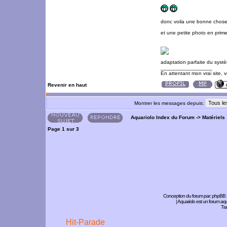
donc voila une bonne chose 
et une petite photo en prime
adaptation parfaite du systè
_________________
En attentant mon vrai site, 
Revenir en haut
Montrer les messages depuis:
Aquariolo Index du Forum
->
Matériels
Page
1
sur
3
Conception du forum par:
phpBB
| Aquariolo est un forum a
Tra