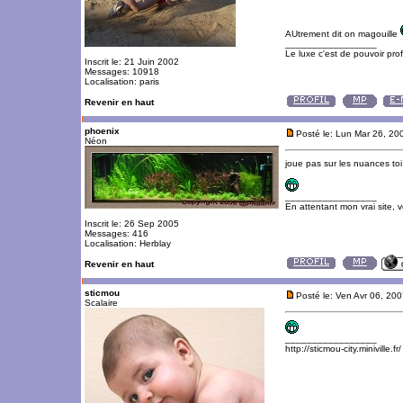
AUtrement dit on magouille
_________________
Le luxe c'est de pouvoir pro
Inscrit le: 21 Juin 2002
Messages: 10918
Localisation: paris
Revenir en haut
phoenix
Posté le: Lun Mar 26, 20
Néon
joue pas sur les nuances toi.
_________________
En attentant mon vrai site, 
Inscrit le: 26 Sep 2005
Messages: 416
Localisation: Herblay
Revenir en haut
sticmou
Posté le: Ven Avr 06, 20
Scalaire
_________________
http://sticmou-city.miniville.fr/