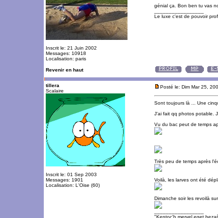
génial ça. Bon ben tu vas n
_________________
Le luxe c'est de pouvoir pro
Inscrit le: 21 Juin 2002
Messages: 10918
Localisation: paris
Revenir en haut
tillera
Posté le: Dim Mar 25, 20
Scalaire
Sont toujours là ... Une ci
J'ai fait qq photos potable. 
Vu du bac peut de temps aprè
Très peu de temps après l'é
Inscrit le: 01 Sep 2003
Messages: 1901
Voilà, les larves ont été dé
Localisation: L'Oise (60)
Dimanche soir les revoilà sur l
_________________
"Kentoc'h mervel eget beza