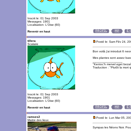
Inscrit le: 01 Sep 2003
Messages: 1901
Localisation: L'Oise (60)
Revenir en haut
tillera
Posté le: Sam Fév 24, 2
Scalaire
Bon voilà j'ai introduit 6 ne
Mes plantes sont assez basse
_________________
"Kentoc'h mervel eget beza
Traduction : "Plutôt la mort q
Inscrit le: 01 Sep 2003
Messages: 1901
Localisation: L'Oise (60)
Revenir en haut
ramses2
Posté le: Lun Mar 05, 20
Maitre des lieux
Sympas les Néons Noir. Pour
_________________