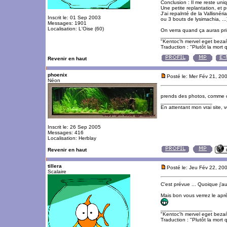
Conclusion : Il me reste uni
Une petite replantation, et 
J'ai repalnté de la Vallisné
Inscrit le: 01 Sep 2003
ou 3 bouts de lysimachia, ...
Messages: 1901
Localisation: L'Oise (60)
On verra quand ça auras pri
_________________
"Kentoc'h mervel eget beza
Traduction : "Plutôt la mort q
Revenir en haut
phoenix
Posté le: Mer Fév 21, 20
Néon
prends des photos, comme ca
_________________
En attentant mon vrai site, 
Inscrit le: 26 Sep 2005
Messages: 416
Localisation: Herblay
Revenir en haut
tillera
Posté le: Jeu Fév 22, 20
Scalaire
C'est prévue ... Quoique j'a
Mais bon vous verrez le aprè
_________________
"Kentoc'h mervel eget beza
Traduction : "Plutôt la mort q