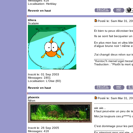
Messages: 416
Localisation: Herblay
Revenir en haut
tillera
Posté le: Sam Mar 31, 2
Scalaire
Et bien tu peux décroiser les
Ils se sont fait becqueter un 
En plus mon bac et ultra bli
d'algue brune noir ! même en f
J'ai changé deux néon sur tro
_________________
"Kentoc'h mervel eget beza
Traduction : "Plutôt la mort q
Inscrit le: 01 Sep 2003
Messages: 1901
Localisation: L'Oise (60)
Revenir en haut
phoenix
Posté le: Sam Mar 31, 2
Néon
aie aie...
il faut peut-etre un peu de 
Moi j'ai toujours ces p*****
C'est dommage pour les peti
Inscrit le: 26 Sep 2005
_________________
Messages: 416
En attentant mon vrai site, 