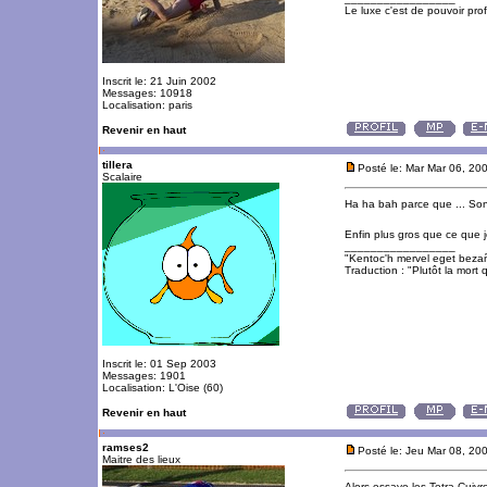
Le luxe c'est de pouvoir pro
Inscrit le: 21 Juin 2002
Messages: 10918
Localisation: paris
Revenir en haut
tillera
Posté le: Mar Mar 06, 20
Scalaire
Ha ha bah parce que ... Sont
Enfin plus gros que ce que 
_________________
"Kentoc'h mervel eget beza
Traduction : "Plutôt la mort q
Inscrit le: 01 Sep 2003
Messages: 1901
Localisation: L'Oise (60)
Revenir en haut
ramses2
Posté le: Jeu Mar 08, 20
Maitre des lieux
Alors essaye les Tetra Cuivr