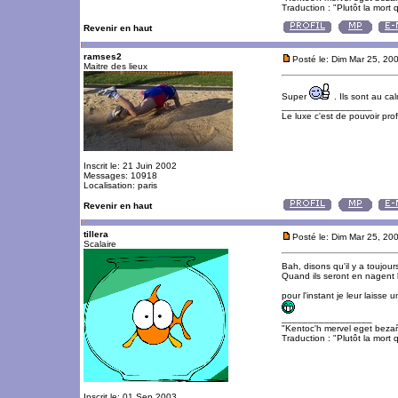
Traduction : "Plutôt la mort q
Revenir en haut
ramses2
Posté le: Dim Mar 25, 20
Maitre des lieux
Super
. Ils sont au ca
_________________
Le luxe c'est de pouvoir pro
Inscrit le: 21 Juin 2002
Messages: 10918
Localisation: paris
Revenir en haut
tillera
Posté le: Dim Mar 25, 20
Scalaire
Bah, disons qu'il y a toujour
Quand ils seront en nagent l
pour l'instant je leur laisse 
_________________
"Kentoc'h mervel eget beza
Traduction : "Plutôt la mort q
Inscrit le: 01 Sep 2003