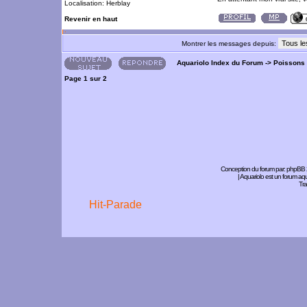
Localisation: Herblay
Revenir en haut
Montrer les messages depuis:
Aquariolo Index du Forum
->
Poissons
Page
1
sur
2
Conception du forum par:
phpBB
| Aquariolo est un forum a
Tra