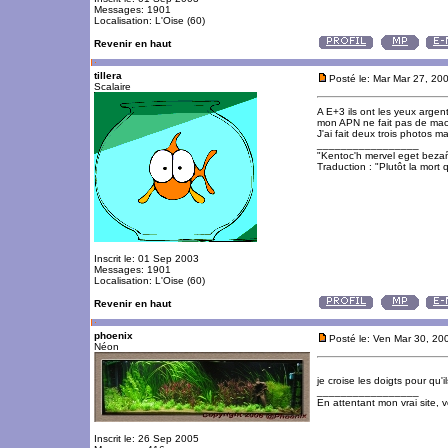
Messages: 1901
Localisation: L'Oise (60)
Revenir en haut
tillera
Posté le: Mar Mar 27, 20
Scalaire
A E+3 ils ont les yeux argent
mon APN ne fait pas de mac
J'ai fait deux trois photos ma
_________________
"Kentoc'h mervel eget beza
Traduction : "Plutôt la mort q
Inscrit le: 01 Sep 2003
Messages: 1901
Localisation: L'Oise (60)
Revenir en haut
phoenix
Posté le: Ven Mar 30, 20
Néon
je croise les doigts pour qu'
_________________
En attentant mon vrai site, 
Inscrit le: 26 Sep 2005