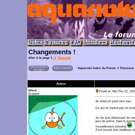
Changements !
Aller à la page
1
,
2
Suivante
Aquariolo Index du Forum
->
Poissons
Auteur
tillera
Posté le: Mer Fév 21, 20
Scalaire
Je refait en parti mon bac.
Ce qui se traduit par un arr
Je me suis débarrasé de mes
peu de peine, mais le premie
nouvellement introduit
Z'ont trouvé une meilleurs 