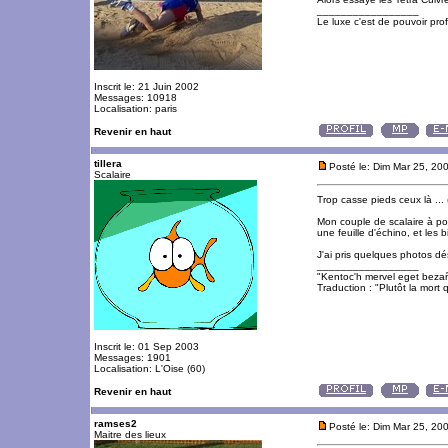
_________________
Le luxe c'est de pouvoir pro
Inscrit le: 21 Juin 2002
Messages: 10918
Localisation: paris
Revenir en haut
tillera
Posté le: Dim Mar 25, 20
Scalaire
Trop casse pieds ceux là ... (
Mon couple de scalaire à pondu
une feuille d'échino, et les 
J'ai pris quelques photos dés
_________________
"Kentoc'h mervel eget beza
Traduction : "Plutôt la mort q
Inscrit le: 01 Sep 2003
Messages: 1901
Localisation: L'Oise (60)
Revenir en haut
ramses2
Posté le: Dim Mar 25, 20
Maitre des lieux