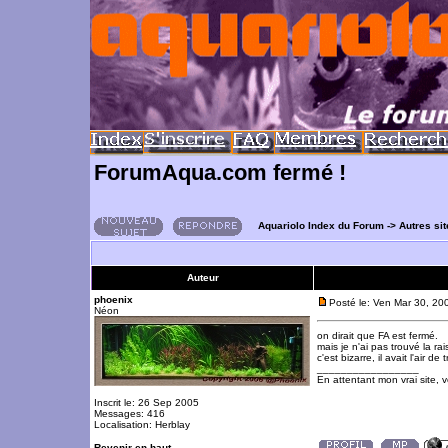
ForumAqua.com fermé !
Aquariolo Index du Forum
->
Autres si
Auteur
phoenix
Posté le: Ven Mar 30, 20
Néon
on dirait que FA est fermé.
mais je n'ai pas trouvé la ra
c'est bizarre, il avait l'air d
_________________
En attentant mon vrai site, 
Inscrit le: 26 Sep 2005
Messages: 416
Localisation: Herblay
Revenir en haut