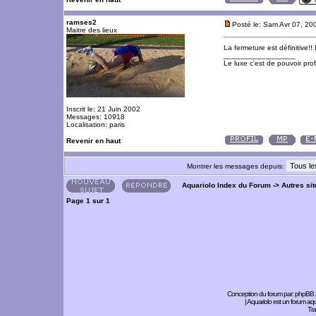
ramses2
Posté le: Sam Avr 07, 2
Maitre des lieux
La fermeture est définitive!!
_________________
Le luxe c'est de pouvoir pro
Inscrit le: 21 Juin 2002
Messages: 10918
Localisation: paris
Revenir en haut
Montrer les messages depuis:
Aquariolo Index du Forum
->
Autres si
Page
1
sur
1
Conception du forum par:
phpBB
| Aquariolo est un forum a
Tra