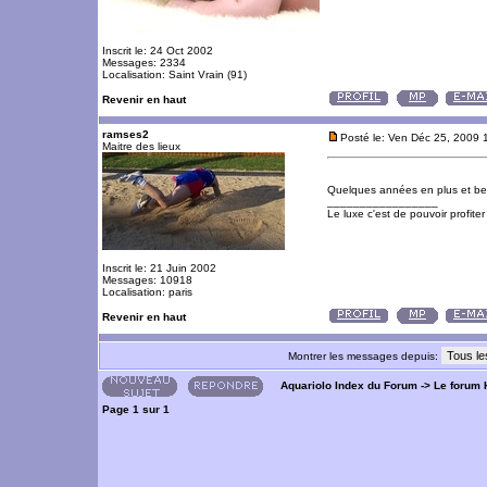
Inscrit le: 24 Oct 2002
Messages: 2334
Localisation: Saint Vrain (91)
Revenir en haut
ramses2
Posté le: Ven Déc 25, 2009 
Maitre des lieux
Quelques années en plus et be
_________________
Le luxe c'est de pouvoir profite
Inscrit le: 21 Juin 2002
Messages: 10918
Localisation: paris
Revenir en haut
Montrer les messages depuis:
Aquariolo Index du Forum
->
Le forum 
Page
1
sur
1