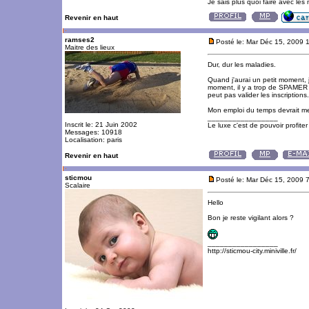
Je sais plus quoi faire avec les m
Revenir en haut
ramses2
Posté le: Mar Déc 15, 2009 
Maitre des lieux
Dur, dur les maladies.
Quand j'aurai un petit moment, je
moment, il y a trop de SPAMER e
peut pas valider les inscriptions.
Mon emploi du temps devrait me pe
_________________
Inscrit le: 21 Juin 2002
Le luxe c'est de pouvoir profite
Messages: 10918
Localisation: paris
Revenir en haut
sticmou
Posté le: Mar Déc 15, 2009 
Scalaire
Hello
Bon je reste vigilant alors ?
_________________
http://sticmou-city.miniville.fr/