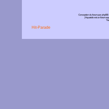
Conception du forum par:
phpBB
| Aquariolo est un forum a
Tra