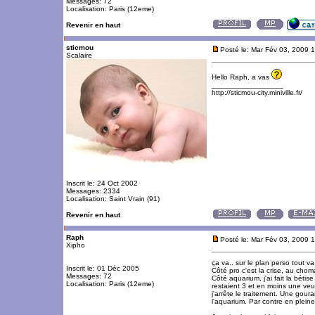
Messages: 72
Localisation: Paris (12eme)
Revenir en haut
sticmou
Posté le: Mar Fév 03, 2009 
Scalaire
Hello Raph, a vas
_________________
http://sticmou-city.miniville.fr/
Inscrit le: 24 Oct 2002
Messages: 2334
Localisation: Saint Vrain (91)
Revenir en haut
Raph
Posté le: Mar Fév 03, 2009 
Xipho
ça va.. sur le plan perso tout va
Inscrit le: 01 Déc 2005
Côté pro c'est la crise, au cho
Messages: 72
Côté aquarium, j'ai fait la bétis
Localisation: Paris (12eme)
restaient 3 et en moins une veu
j'arrête le traitement. Une gou
l'aquarium. Par contre en plein