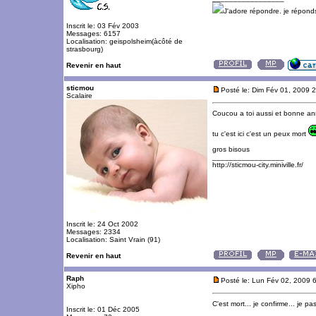
J'adore répondre. je répon
Inscrit le: 03 Fév 2003
Messages: 6157
Localisation: geispolsheim(àcôté de
strasbourg)
Revenir en haut
sticmou
Posté le: Dim Fév 01, 2009 
Scalaire
Coucou a toi aussi et bonne a
tu c'est ici c'est un peux mort
gros bisous
_________________
http://sticmou-city.miniville.fr/
Inscrit le: 24 Oct 2002
Messages: 2334
Localisation: Saint Vrain (91)
Revenir en haut
Raph
Posté le: Lun Fév 02, 2009 
Xipho
C'est mort... je confirme... je p
Inscrit le: 01 Déc 2005