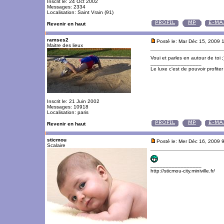
Inscrit le: 24 Oct 2002
Messages: 2334
Localisation: Saint Vrain (91)
Revenir en haut
ramses2
Posté le: Mar Déc 15, 2009 
Maitre des lieux
Voui et parles en autour de toi ;
_________________
Le luxe c'est de pouvoir profite
Inscrit le: 21 Juin 2002
Messages: 10918
Localisation: paris
Revenir en haut
sticmou
Posté le: Mer Déc 16, 2009 
Scalaire
_________________
http://sticmou-city.miniville.fr/