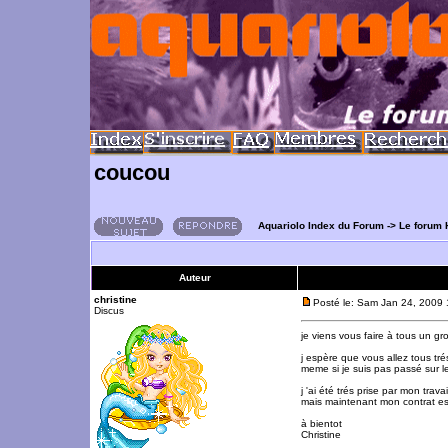
coucou
Aquariolo Index du Forum
->
Le forum 
Auteur
christine
Posté le: Sam Jan 24, 2009
Discus
je viens vous faire à tous un gr
j espère que vous allez tous tré
meme si je suis pas passé sur le
j 'ai été trés prise par mon travai
mais maintenant mon contrat est
à bientot
Christine
_________________