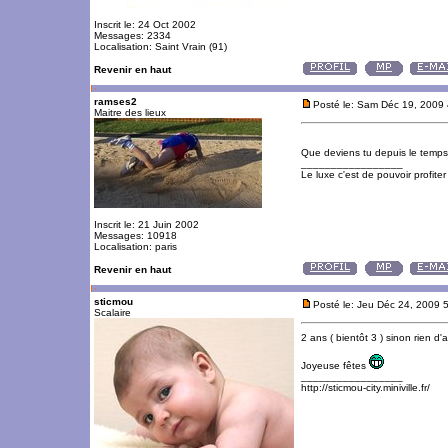
Inscrit le: 24 Oct 2002
Messages: 2334
Localisation: Saint Vrain (91)
Revenir en haut
ramses2
Posté le: Sam Déc 19, 2009
Maitre des lieux
Que deviens tu depuis le temp
_________________
Le luxe c'est de pouvoir profite
Inscrit le: 21 Juin 2002
Messages: 10918
Localisation: paris
Revenir en haut
sticmou
Posté le: Jeu Déc 24, 2009 
Scalaire
2 ans ( bientôt 3 ) sinon rien d'
Joyeuse fêtes
_________________
http://sticmou-city.miniville.fr/