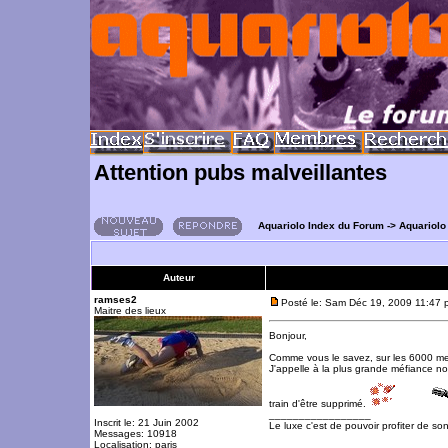
Attention pubs malveillantes
Aquariolo Index du Forum
->
Aquariolo
Auteur
ramses2
Posté le: Sam Déc 19, 2009 11:47 
Maitre des lieux
Bonjour,
Comme vous le savez, sur les 6000 mem
J'appelle à la plus grande méfiance n
train d'être supprimé.
_________________
Inscrit le: 21 Juin 2002
Le luxe c'est de pouvoir profiter de so
Messages: 10918
Localisation: paris