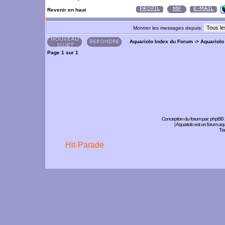
Revenir en haut
Montrer les messages depuis:
Aquariolo Index du Forum
->
Aquariolo
Page
1
sur
1
Conception du forum par:
phpBB
| Aquariolo est un forum a
Tra