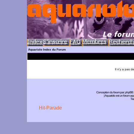
Aquariolo Index du Forum
Il n'y a pas 
Conception du forum par:
phpBB
| Aquariolo est un forum a
Tra