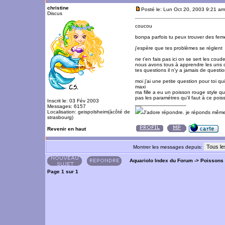
christine
Posté le: Lun Oct 20, 2003 9:21 am
Discus
coucou
bonpa parfois tu peux trouver des feme
j'espère que tes problèmes se réglent
ne t'en fais pas ici on se sert les cou
nous avons tous à apprendre les uns d
tes questions il n'y a jamais de questi
moi j'ai une petite question pour toi q
maxi
ma fille a eu un poisson rouge style qu
pas les paramétres qu'il faut à ce pois
Inscrit le: 03 Fév 2003
_________________
Messages: 6157
Localisation: geispolsheim(àcôté de
J'adore répondre. je réponds même
strasbourg)
Revenir en haut
Montrer les messages depuis:
Aquariolo Index du Forum
->
Poissons
Page
1
sur
1