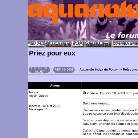
Priez pour eux
Aquariolo Index du Forum
->
Poissons
Auteur
bonpa
Posté le: Dim Oct 19, 2003 4:38 pm
Alevin Guppy
Salut tous toutes...
Inscrit le: 18 Oct 2003
Messages: 7
J'ai fais mes armes pendant environ 2
Les poissons se sont bien développés,
Je suis passé depuis une semaine à de
l'aquarium, changé les plantes et le sa
J'ai acheté une dizaine de néons, que
Dès le début, les poissons se sont com