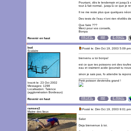
Pourtant, dès le lendemain et jusqu'à 
tout à fait normal.. jusqu'à ce que je 
Il ne me reste plus que quelques néons
Des tests de l'eau n'ont rien révélés de
Que faire ???
Merci pour vos conseils,
Bonpa
Revenir en haut
bud
Posté le: Dim Oct 19, 2003 5:09 pm
Scalaire
bienvenu a toi bonpa!
est ce que tes poissons ont des toufes 
eau et vraiment acide (pourrait tu nous 
sinon je sais pas, fo attendre la repon
_________________
Petit poisson deviendra grand !
Inscrit le: 23 Oct 2002
Messages: 1298
Localisation: Talence
(agglomération Bordeaux)
Revenir en haut
ramses2
Posté le: Dim Oct 19, 2003 9:01 pm
Maitre des lieux
Salut
Deja bienvenue à toi.