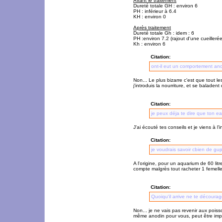
Avant le traitement
Dureté totale GH : environ 6
PH : inférieur à 6.4
KH : environ 0
Après traitement
Dureté totale Gh : idem : 6
PH :environ 7.2 (rajout d'une cueilleré
Kh : environ 6
Citation:
ont-il eut un comportement anor
Non... Le plus bizarre c'est que tout 
j'introduis la nourriture, et se baladent
Citation:
je peux déja te dire que ton e
J'ai écouté tes conseils et je viens à l
Citation:
je voudrais savoir cbien de gup
A l'origine, pour un aquarium de 60 litr
compte malgrès tout racheter 1 femelle 
Citation:
Quoiqu'il arrive ne te découra
Non... je ne vais pas revenir aux poiss
même anodin pour vous, peut être impo