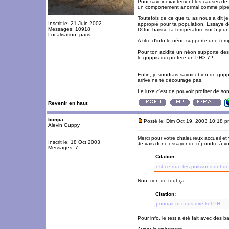
Pour savoir exactement les causes de tes
un comportement anormal comme piper l'
Toutefois de ce que tu as nous a dit 
Inscrit le: 21 Juin 2002
appropié pour ta population. Essaye d
Messages: 10918
DOnc baisse ta température sur 5 jour
Localisation: paris
A titre d'info le néon supporte une te
Pour ton acidité un néon supporte des 
le guppis qui prefere un PH> 7!!
Enfin, je voudrais savoir cbien de gupp
arrive ne te décourage pas.
_________________
Le luxe c'est de pouvoir profiter de so
Revenir en haut
bonpa
Posté le: Dim Oct 19, 2003 10:18 
Alevin Guppy
Merci pour votre chaleureux accueil et
Inscrit le: 18 Oct 2003
Je vais donc essayer de répondre à vo
Messages: 7
Citation:
est ce que tes poissons ont des
Non, rien de tout ça...
Citation:
pourrait tu nous dire kel PH
Pour info, le test a été fait avec des b