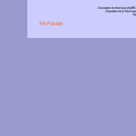
Conception du forum par:
phpBB
| Aquariolo est un forum a
Tra