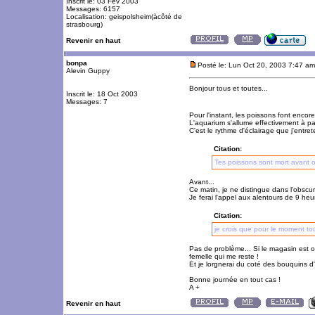
Inscrit le: 03 Fév 2003
Messages: 6157
Localisation: geispolsheim(àcôté de
strasbourg)
Revenir en haut
bonpa
Posté le: Lun Oct 20, 2003 7:47 am
Alevin Guppy
Bonjour tous et toutes...
Inscrit le: 18 Oct 2003
Messages: 7
Pour l'instant, les poissons font enco
L'aquarium s'allume effectivement à part
C'est le rythme d'éclairage que j'entr
Citation:
Tes poissons sont mort avant o
Avant...
Ce matin, je ne distingue dans l'obscuri
Je ferai l'appel aux alentours de 9 he
Citation:
je crois que pour le moment tou
Pas de problème... Si le magasin est ouv
femelle qui me reste !
Et je lorgnerai du coté des bouquins d'
Bonne journée en tout cas !
A +
Revenir en haut