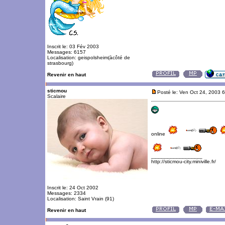
Inscrit le: 03 Fév 2003
Messages: 6157
Localisation: geispolsheim(àcôté de
strasbourg)
Revenir en haut
sticmou
Posté le: Ven Oct 24, 2003 
Scalaire
online
_________________
http://sticmou-city.miniville.fr/
Inscrit le: 24 Oct 2002
Messages: 2334
Localisation: Saint Vrain (91)
Revenir en haut