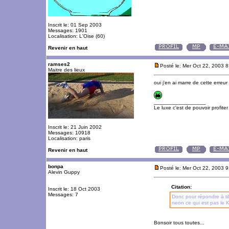
Inscrit le: 01 Sep 2003
Messages: 1901
Localisation: L'Oise (60)
Revenir en haut
ramses2
Posté le: Mer Oct 22, 2003 
Maitre des lieux
oui j'en ai marre de cette erreur
_________________
Le luxe c'est de pouvoir profite
Inscrit le: 21 Juin 2002
Messages: 10918
Localisation: paris
Revenir en haut
bonpa
Posté le: Mer Oct 22, 2003 
Alevin Guppy
Citation:
Inscrit le: 18 Oct 2003
Messages: 7
Donc pour répondre à ti
neon ce qui est pas le 
Bonsoir tous toutes...