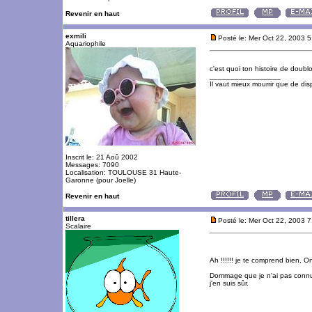
Revenir en haut
exmili
Posté le: Mer Oct 22, 2003 
Aquariophile
c'est quoi ton histoire de doubl
_________________
Il vaut mieux mourrir que de disp
Inscrit le: 21 Aoû 2002
Messages: 7090
Localisation: TOULOUSE 31 Haute-
Garonne (pour Joelle)
Revenir en haut
tillera
Posté le: Mer Oct 22, 2003 
Scalaire
Ah !!!!!! je te comprend bien, O
Dommage que je n'ai pas connu l
j'en suis sûr.