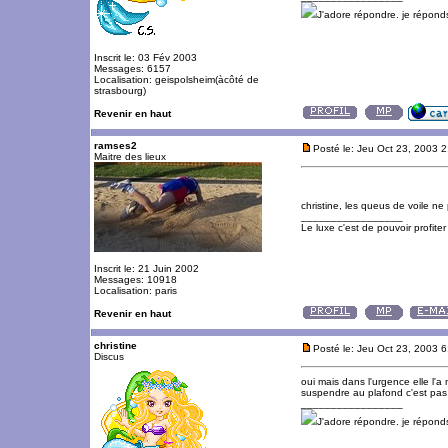
J'adore répondre. je répon
Inscrit le: 03 Fév 2003
Messages: 6157
Localisation: geispolsheim(àcôté de
strasbourg)
Revenir en haut
ramses2
Posté le: Jeu Oct 23, 2003 
Maitre des lieux
christine, les queus de voile ne
_________________
Le luxe c'est de pouvoir profite
Inscrit le: 21 Juin 2002
Messages: 10918
Localisation: paris
Revenir en haut
christine
Posté le: Jeu Oct 23, 2003 
Discus
oui mais dans l'urgence elle l'
suspendre au plafond c'est pas 
_________________
J'adore répondre. je répon