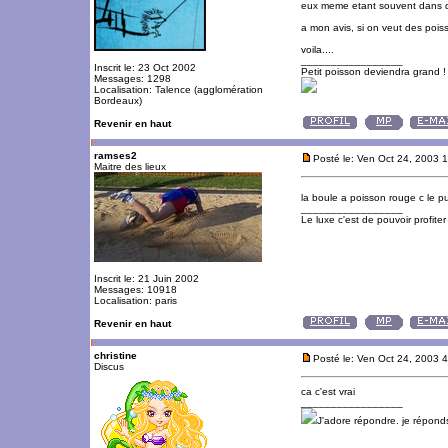
eux meme etant souvent dans de
a mon avis, si on veut des pois
voila....
_________________
Inscrit le: 23 Oct 2002
Petit poisson deviendra grand !
Messages: 1298
Localisation: Talence (agglomération
Bordeaux)
Revenir en haut
ramses2
Posté le: Ven Oct 24, 2003 
Maitre des lieux
la boule a poisson rouge c le 
_________________
Le luxe c'est de pouvoir profite
Inscrit le: 21 Juin 2002
Messages: 10918
Localisation: paris
Revenir en haut
christine
Posté le: Ven Oct 24, 2003 
Discus
ca c'est vrai
_________________
J'adore répondre. je répon