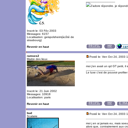
_________________
J'adore répondre. je répon
Inscrit le: 03 Fév 2003
Messages: 6157
Localisation: geispolsheim(àcôté de
strasbourg)
Revenir en haut
ramses2
Posté le: Ven Oct 24, 2003 
Maitre des lieux
moi j'en avait un qd GT petit, il
_________________
Le luxe c'est de pouvoir profite
Inscrit le: 21 Juin 2002
Messages: 10918
Localisation: paris
Revenir en haut
bud
Posté le: Ven Oct 24, 2003 
Scalaire
moi j en ai jamais eu, mais soeur
alors que, contrairement aux c