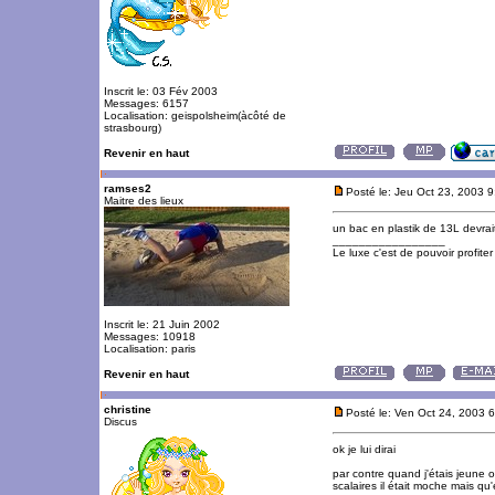
Inscrit le: 03 Fév 2003
Messages: 6157
Localisation: geispolsheim(àcôté de
strasbourg)
Revenir en haut
ramses2
Posté le: Jeu Oct 23, 2003 
Maitre des lieux
un bac en plastik de 13L devraitr 
_________________
Le luxe c'est de pouvoir profite
Inscrit le: 21 Juin 2002
Messages: 10918
Localisation: paris
Revenir en haut
christine
Posté le: Ven Oct 24, 2003 
Discus
ok je lui dirai
par contre quand j'étais jeune 
scalaires il était moche mais qu