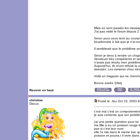
Mais où sont passés les mess
J'ai pas visité le forum depuis 
Sinon pour vous tenir au courant
bicarbonate à fait que je n'ai e
Il semblerait que le problème soi
Sinon je tiens à rendre un chap
Vendeurs très compétents et ser
n'avais pas résolu mon problème
Aujourd'hui, ils m'ont refusé la
stressés. Les ramener chez moi a
Voilà un magazin qui ne cherchen
Bonne soirée ![/list]
Revenir en haut
christine
Posté le: Jeu Oct 23, 2003 
Discus
c'est vrai c'est un comportement
je suis contente que ton probl
j'ai une petite question pour toi
ma fille a eu un poisson rouge 
pas si c'est leur nom
elle l'a mis dans le meme bac qu
poisson et pourra t il vivre dan
_________________