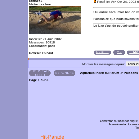
ramses2
Posté le: Ven Oct 24, 2003 
Maitre des lieux
Oui online caca; mais bon on va 
Faisons ce que nous savons fai
_________________
Le luxe c'est de pouvoir profite
Inscrit le: 21 Juin 2002
Messages: 10918
Localisation: paris
Revenir en haut
Montrer les messages depuis:
Aquariolo Index du Forum
->
Poissons
Page
1
sur
3
Conception du forum par:
phpBB
| Aquariolo est un forum a
Tra