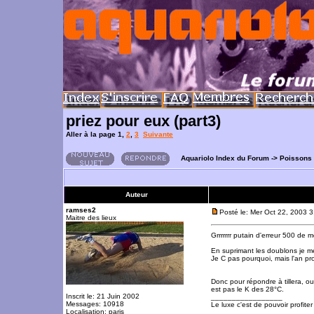
priez pour eux (part3)
Aller à la page
1
,
2
,
3
Suivante
Aquariolo Index du Forum
->
Poissons
Auteur
ramses2
Posté le: Mer Oct 22, 2003 
Maitre des lieux
Grrrrrrr putain d'erreur 500 de 
En suprimant les doublons je 
Je C pas pourquoi, mais l'an pr
Donc pour répondre à tillera, 
est pas le K des 28°C.
Inscrit le: 21 Juin 2002
_________________
Messages: 10918
Le luxe c'est de pouvoir profite
Localisation: paris