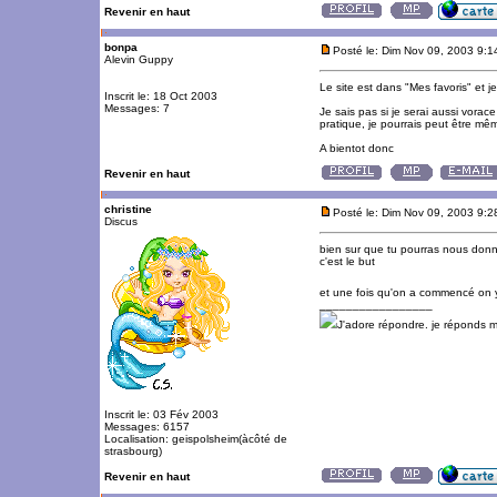
Revenir en haut
bonpa
Posté le: Dim Nov 09, 2003 9:
Alevin Guppy
Le site est dans "Mes favoris" et j
Inscrit le: 18 Oct 2003
Messages: 7
Je sais pas si je serai aussi vora
pratique, je pourrais peut être mêm
A bientot donc
Revenir en haut
christine
Posté le: Dim Nov 09, 2003 9:
Discus
bien sur que tu pourras nous donn
c'est le but
et une fois qu'on a commencé on 
_________________
J'adore répondre. je réponds 
Inscrit le: 03 Fév 2003
Messages: 6157
Localisation: geispolsheim(àcôté de
strasbourg)
Revenir en haut