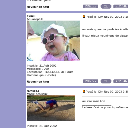
Localisation: paris
Revenir en haut
exmili
Posté le: Dim Nov 09, 2003 9:
Aquariophile
oui mais quand tu perds tes écailles 
_________________
Il vaut mieux mourrir que de dispara
Inscrit le: 21 Aoû 2002
Messages: 7090
Localisation: TOULOUSE 31 Haute-
Garonne (pour Joelle)
Revenir en haut
ramses2
Posté le: Dim Nov 09, 2003 9:
Maitre des lieux
oui clair mais bon...
_________________
Le luxe c'est de pouvoir profiter 
Inscrit le: 21 Juin 2002