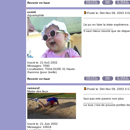
Revenir en haut
exmili
Posté le: Dim Nov 09, 2003 3:
Aquariophile
j'ai pu en faire la triste expérience.
_________________
Il vaut mieux mourrir que de dispara
Inscrit le: 21 Aoû 2002
Messages: 7090
Localisation: TOULOUSE 31 Haute-
Garonne (pour Joelle)
Revenir en haut
ramses2
Posté le: Dim Nov 09, 2003 3:
Maitre des lieux
faut pas etre parano non plus
_________________
Le luxe c'est de pouvoir profiter 
Inscrit le: 21 Juin 2002
Messages: 10918