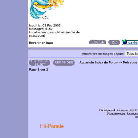
Inscrit le: 03 Fév 2003
Messages: 6157
Localisation: geispolsheim(àcôté de
strasbourg)
Revenir en haut
Montrer les messages depuis:
Aquariolo Index du Forum
->
Poissons
Page
1
sur
2
Conception du forum par:
phpBB
| Aquariolo est un forum a
Tra