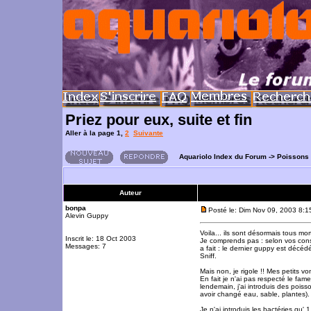
Priez pour eux, suite et fin
Aller à la page
1
,
2
Suivante
Aquariolo Index du Forum
->
Poissons
Auteur
bonpa
Posté le: Dim Nov 09, 2003 8:
Alevin Guppy
Voila... ils sont désormais tous mor
Inscrit le: 18 Oct 2003
Je comprends pas : selon vos conse
Messages: 7
a fait : le dernier guppy est décéd
Sniff.
Mais non, je rigole !! Mes petits v
En fait je n'ai pas respecté le fa
lendemain, j'ai introduis des poi
avoir changé eau, sable, plantes).
Je n'ai introduis les bactéries qu'