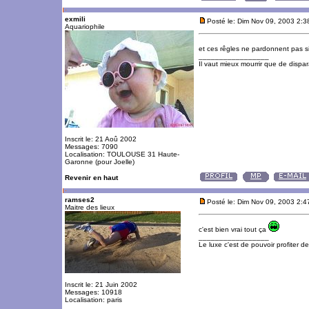
exmili
Posté le: Dim Nov 09, 2003 2:
Aquariophile
et ces rêgles ne pardonnent pas si
_________________
Il vaut mieux mourrir que de dispara
Inscrit le: 21 Aoû 2002
Messages: 7090
Localisation: TOULOUSE 31 Haute-
Garonne (pour Joelle)
Revenir en haut
ramses2
Posté le: Dim Nov 09, 2003 2:
Maitre des lieux
c'est bien vrai tout ça
_________________
Le luxe c'est de pouvoir profiter 
Inscrit le: 21 Juin 2002
Messages: 10918
Localisation: paris