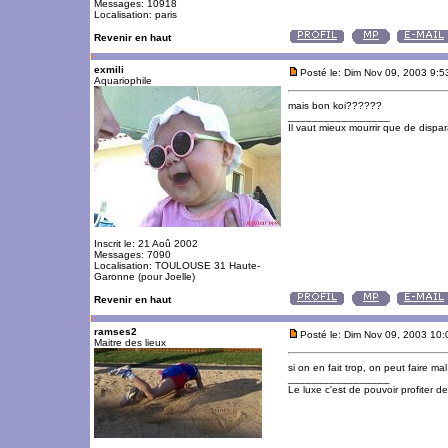
Messages: 10918
Localisation: paris
Revenir en haut
exmili
Posté le: Dim Nov 09, 2003 9:
Aquariophile
mais bon koi??????
_________________
Il vaut mieux mourrir que de dispara
Inscrit le: 21 Aoû 2002
Messages: 7090
Localisation: TOULOUSE 31 Haute-
Garonne (pour Joelle)
Revenir en haut
ramses2
Posté le: Dim Nov 09, 2003 10
Maitre des lieux
si on en fait trop, on peut faire mal
_________________
Le luxe c'est de pouvoir profiter 