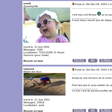
exmili
Posté le: Dim Nov 09, 2003 1:
Aquariophile
c'est trop cool Bonpa
ça se pa
_________________
Il vaut mieux mourrir que de dispara
Inscrit le: 21 Aoû 2002
Messages: 7090
Localisation: TOULOUSE 31 Haute-
Garonne (pour Joelle)
Revenir en haut
ramses2
Posté le: Dim Nov 09, 2003 2:
Maitre des lieux
bonpa je suis heureux de te revoir
Puis faut pas te sous estimer du s
_________________
Le luxe c'est de pouvoir profiter 
Inscrit le: 21 Juin 2002
Messages: 10918
Localisation: paris
Revenir en haut