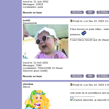
Inscrit le: 21 Juin 2002
Messages: 10918
Localisation: paris
Revenir en haut
exmili
Posté le: Lun Nov 10, 2003 12
Aquariophile
il faut trouver un juste milieu , ma
poissons.
_________________
Il vaut mieux mourrir que de dispara
Inscrit le: 21 Aoû 2002
Messages: 7090
Localisation: TOULOUSE 31 Haute-
Garonne (pour Joelle)
Revenir en haut
christine
Posté le: Lun Nov 10, 2003 1:
Discus
cela reste de la surveillance tant 
_________________
J'adore répondre. je réponds 