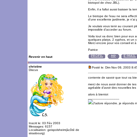
biotopol de chez JBL).
Enfin, il a fallut aussi baisser la t
Le biotope de l'eau ne sera effecti
d'une excellente jardinerie, je n'a
Je voulais vous tenir au courant plu
impossible d'acceder au forum.
Voila tout va donc bien pour eux a
quelques platys, 2 xyphos, et un c
Merci encore pour vos conseil et à 
Patrice
Revenir en haut
christine
Posté le: Dim Nov 09, 2003 8:
Discus
contente de savoir que tout va bie
merci de nous avoir donner de te
agréable d'avoir des nouvelles les
alors à bientot
_________________
J'adore répondre. je réponds 
Inscrit le: 03 Fév 2003
Messages: 6157
Localisation: geispolsheim(àcôté de
strasbourg)